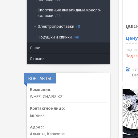
Спортивные инвалидные кресло-
коляски
26
QUIC
Электроприставки
11
Подушки и спинки
Цену
40
О нас
N
Под за
Отзывы
+7 
Ев
КОНТАКТЫ
WHEELCHAIRS.KZ
Евгения
Алматы, Казахстан