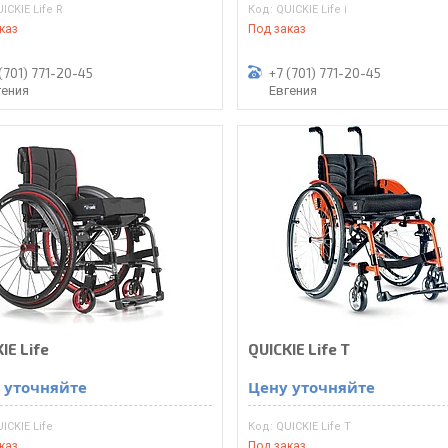
ICKIE Life R
QUICKIE Life i
каз
Под заказ
(701) 771-20-45
+7 (701) 771-20-45
гения
Евгения
IE Life
QUICKIE Life T
 уточняйте
Цену уточняйте
ICKIE Life
QUICKIE Life T
каз
Под заказ