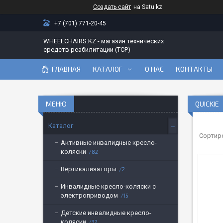
Создать сайт
на Satu.kz
+7 (701) 771-20-45
WHEELCHAIRS.KZ - магазин технических
средств реабилитации (ТСР)
ГЛАВНАЯ
КАТАЛОГ
О НАС
КОНТАКТЫ
QUICKIE
Каталог
Активные инвалидные кресло-
коляски
82
Вертикализаторы
2
Инвалидные кресло-коляски с
электроприводом
15
Детские инвалидные кресло-
коляски
32