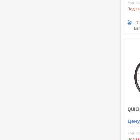
QU
Под за
+7 
Ев
QUICK
Цену
QU
Под за