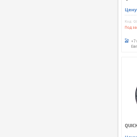
Цену
Q
Под за
+7 
Ев
QUIC