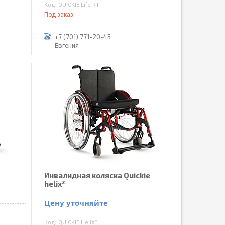
QUICKIE Life RT
Под заказ
+7 (701) 771-20-45
Евгения
Инвалидная коляска Quickie
helix²
Цену уточняйте
QUICKIE HeliX²