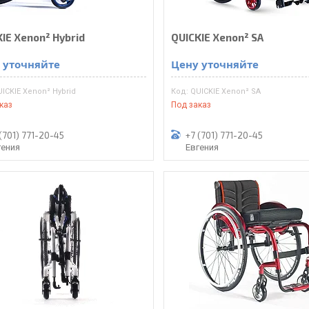
IE Xenon² Hybrid
QUICKIE Xenon² SA
 уточняйте
Цену уточняйте
ICKIE Xenon² Hybrid
QUICKIE Xenon² SA
каз
Под заказ
(701) 771-20-45
+7 (701) 771-20-45
гения
Евгения