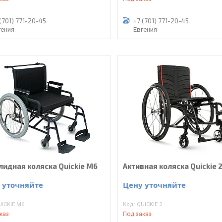
(701) 771-20-45
+7 (701) 771-20-45
гения
Евгения
лидная коляска Quickie M6
Активная коляска Quickie 
 уточняйте
Цену уточняйте
UICKIE M6
QUICKIE 2
каз
Под заказ