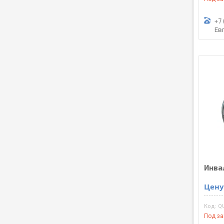
+7 
Ев
Инва
Цену
Q
Под за