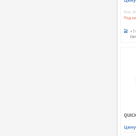
Цену
Q
Под за
+7 
Ев
QUICK
Цену