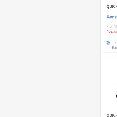
QUIC
Цену
Q
Под за
+7 
Ев
QUIC