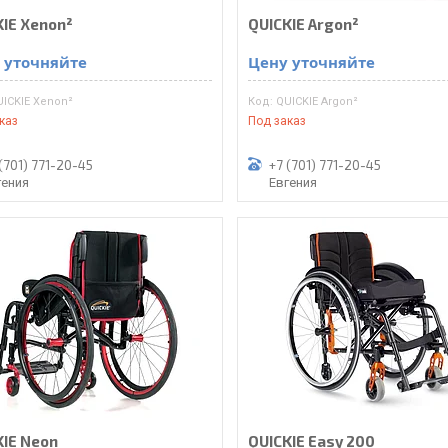
KIE Xenon²
QUICKIE Argon²
 уточняйте
Цену уточняйте
UICKIE Xenon²
QUICKIE Argon²
каз
Под заказ
(701) 771-20-45
+7 (701) 771-20-45
гения
Евгения
KIE Neon
QUICKIE Easy 200