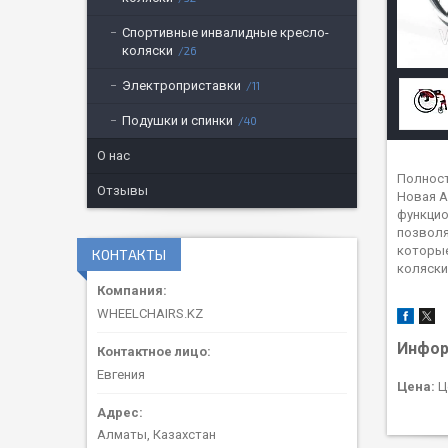
Спортивные инвалидные кресло-
коляски
26
Электроприставки
11
Подушки и спинки
40
О нас
Полност
Отзывы
Новая A
функцио
позволя
которые
КОНТАКТЫ
коляски
WHEELCHAIRS.KZ
Инфор
Евгения
Цена:
Ц
Алматы, Казахстан