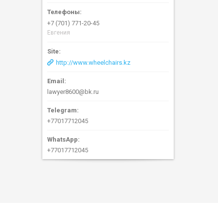
+7 (701) 771-20-45
Евгения
http://www.wheelchairs.kz
lawyer8600@bk.ru
+77017712045
+77017712045