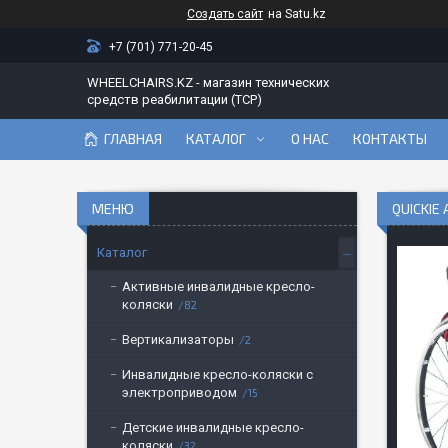
Создать сайт
на Satu.kz
+7 (701) 771-20-45
WHEELCHAIRS.KZ - магазин технических
средств реабилитации (ТСР)
ГЛАВНАЯ
КАТАЛОГ
О НАС
КОНТАКТЫ
QUICKIE
Каталог
Активные инвалидные кресло-
коляски
82
Вертикализаторы
2
Инвалидные кресло-коляски с
электроприводом
15
Детские инвалидные кресло-
коляски
32