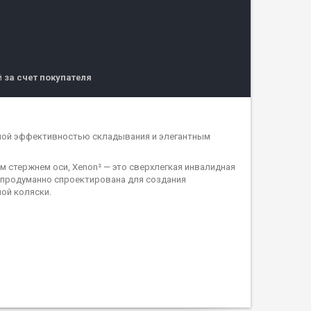
й
за счет покупателя
нной эффективностью складывания и элегантным
ным стержнем оси, Xenon² — это сверхлегкая инвалидная
а продуманно спроектирована для создания
ой коляски.