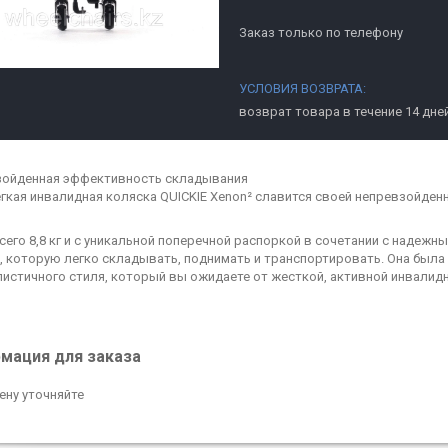
Заказ только по телефону
возврат товара в течение 14 дне
зойденная эффективность складывания
гкая инвалидная коляска QUICKIE Xenon² славится своей непревзойде
сего 8,8 кг и с уникальной поперечной распоркой в ​​сочетании с надеж
, которую легко складывать, поднимать и транспортировать. Она был
истичного стиля, который вы ожидаете от жесткой, активной инвалидн
мация для заказа
ену уточняйте