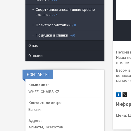
Спортивные инвалидные кресло-
коляски
26
Электроприставки
11
Подушки и спинки
40
О нас
Непрев
Отзывы
Наша ле
стилем.
Весом в
КОНТАКТЫ
коляска
минимал
WHEELCHAIRS.KZ
Инфор
Евгения
Цена:
Ц
Алматы, Казахстан