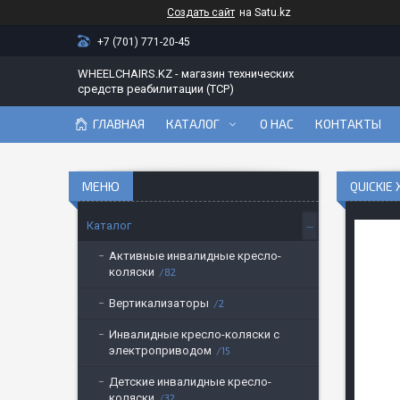
Создать сайт
на Satu.kz
+7 (701) 771-20-45
WHEELCHAIRS.KZ - магазин технических
средств реабилитации (ТСР)
ГЛАВНАЯ
КАТАЛОГ
О НАС
КОНТАКТЫ
QUICKIE
Каталог
Активные инвалидные кресло-
коляски
82
Вертикализаторы
2
Инвалидные кресло-коляски с
электроприводом
15
Детские инвалидные кресло-
коляски
32