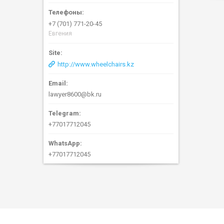
+7 (701) 771-20-45
Евгения
http://www.wheelchairs.kz
lawyer8600@bk.ru
+77017712045
+77017712045