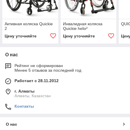
Активная коляска Quickie
Инвалидная коляска
QUIC
2
Quickie helix²
Цену уточняйте
Цену уточняйте
Цен
О нас
Рейтинг не сформирован
Менее 5 отзывов за последний год
Работает с 28.11.2012
г. Алматы
Алматы, Казахстан
Контакты
О нас