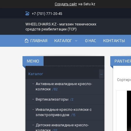
Создать сайт
на Satu.kz
+7 (701) 771-20-45
WHEELCHAIRS.KZ - магазин технических
средств реабилитации (ТСР)
ГЛАВНАЯ
КАТАЛОГ
О НАС
КОНТАКТЫ
PANTHE
Каталог
Активные инвалидные кресло-
коляски
82
Вертикализаторы
2
Инвалидные кресло-коляски с
электроприводом
15
Детские инвалидные кресло-
коляски
32