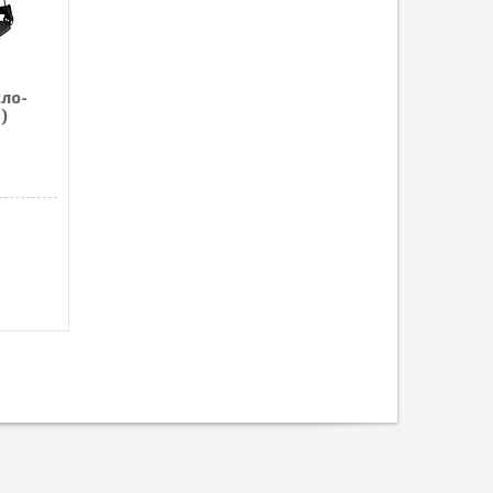
сло-
)