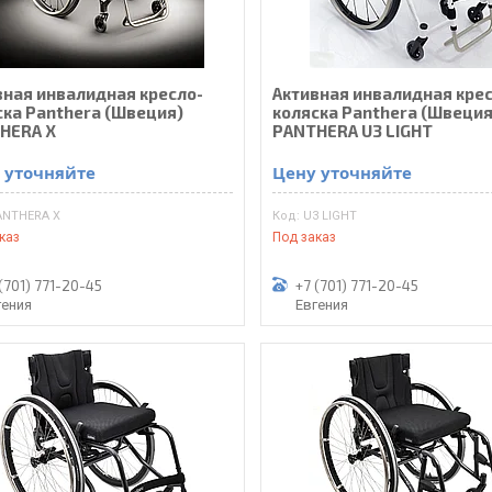
вная инвалидная кресло-
Активная инвалидная кре
ска Panthera (Швеция)
коляска Panthera (Швеция
HERA X
PANTHERA U3 LIGHT
 уточняйте
Цену уточняйте
ANTHERA X
U3 LIGHT
каз
Под заказ
(701) 771-20-45
+7 (701) 771-20-45
гения
Евгения