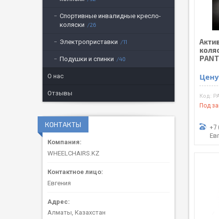
Спортивные инвалидные кресло-
коляски
26
Акти
Электроприставки
11
коля
PANT
Подушки и спинки
40
Цену
О нас
Отзывы
P
Под за
КОНТАКТЫ
+7 
Ев
WHEELCHAIRS.KZ
Евгения
Алматы, Казахстан