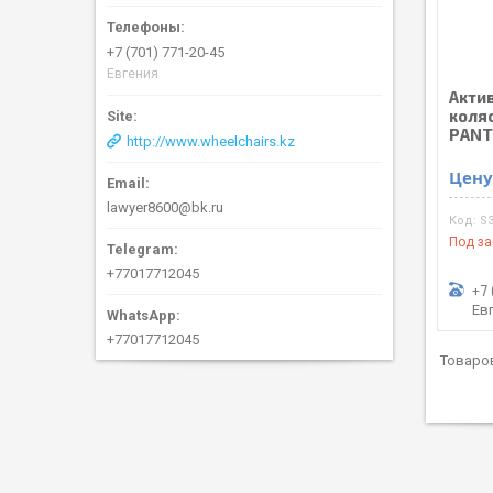
+7 (701) 771-20-45
Евгения
Акти
коля
PANT
http://www.wheelchairs.kz
Цену
lawyer8600@bk.ru
S
Под за
+77017712045
+7 
Ев
+77017712045