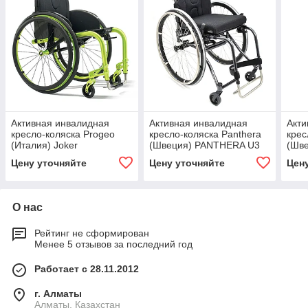
Активная инвалидная
Активная инвалидная
Акти
кресло-коляска Progeo
кресло-коляска Panthera
крес
(Италия) Joker
(Швеция) PANTHERA U3
(Шв
LIG
Цену уточняйте
Цену уточняйте
Цен
О нас
Рейтинг не сформирован
Менее 5 отзывов за последний год
Работает с 28.11.2012
г. Алматы
Алматы, Казахстан