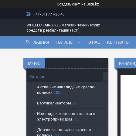
Создать сайт
на Satu.kz
+7 (701) 771-20-45
WHEELCHAIRS.KZ - магазин технических
средств реабилитации (ТСР)
ГЛАВНАЯ
КАТАЛОГ
О НАС
КОНТАКТЫ
ИНВАЛИД
Каталог
Активные инвалидные кресло-
коляски
82
Вертикализаторы
2
Инвалидные кресло-коляски с
электроприводом
15
Детские инвалидные кресло-
коляски
32