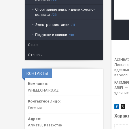
Спортивные инвалидные кресло-
коляски
26
Электроприставки
11
Подушки и спинки
40
О нас
Отзывы
ALTHEA’
Легкая 
идеальн
КОНТАКТЫ
взрослы
РАЗМЕР
ARIEL —
WHEELCHAIRS.KZ
удлинит
Евгения
Харак
Алматы, Казахстан