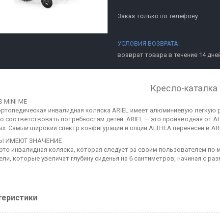
Заказ только по телефону
возврат товара в течение 14 дне
Кресло-каталка
S MINI ME
ортопедическая инвалидная коляска ARIEL имеет алюминиевую легкую р
о соответствовать потребностям детей. ARIEL — это производная от A
х. Самый широкий спектр конфигураций и опций ALTHEA перенесен в ARI
Ы ИМЕЮТ ЗНАЧЕНИЕ
 это инвалидная коляска, которая следует за своим пользователем по 
ели, которые увеличат глубину сиденья на 6 сантиметров, начиная с раз
теристики