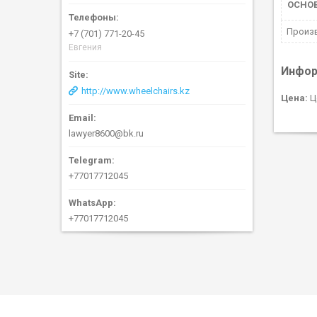
ОСНО
Произ
+7 (701) 771-20-45
Евгения
Инфор
http://www.wheelchairs.kz
Цена:
Ц
lawyer8600@bk.ru
+77017712045
+77017712045