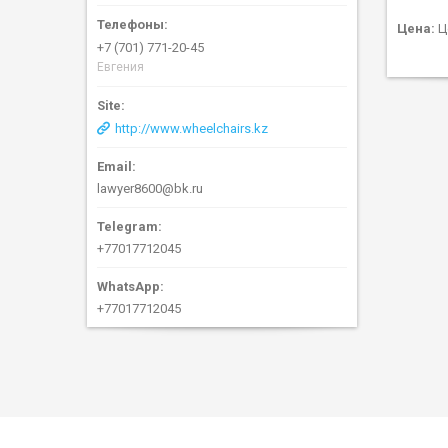
Цена:
Ц
+7 (701) 771-20-45
Евгения
http://www.wheelchairs.kz
lawyer8600@bk.ru
+77017712045
+77017712045