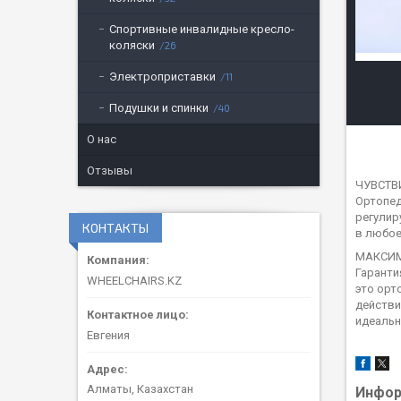
Спортивные инвалидные кресло-
коляски
26
Электроприставки
11
Подушки и спинки
40
О нас
Отзывы
ЧУВСТВ
Ортопед
регулир
КОНТАКТЫ
в любое
МАКСИМ
Гаранти
WHEELCHAIRS.KZ
это орт
действи
идеальн
Евгения
Алматы, Казахстан
Инфор