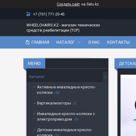
Создать сайт
на Satu.kz
+7 (701) 771-20-45
WHEELCHAIRS.KZ - магазин технических
средств реабилитации (ТСР)
ГЛАВНАЯ
КАТАЛОГ
О НАС
КОНТАКТЫ
ДЕТСКАЯ
Каталог
Активные инвалидные кресло-
коляски
82
Вертикализаторы
2
Инвалидные кресло-коляски с
электроприводом
15
Детские инвалидные кресло-
коляски
32