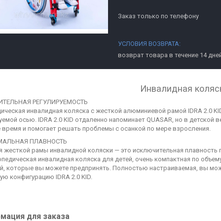
Заказ только по телефону
возврат товара в течение 14 дне
Инвалидная коляс
ИТЕЛЬНАЯ РЕГУЛИРУЕМОСТЬ
ическая инвалидная коляска с жесткой алюминиевой рамой IDRA 2.0 KID
уемой осью. IDRA 2.0 KID отдаленно напоминает QUASAR, но в детской 
 время и помогает решать проблемы с осанкой по мере взросления.
АЛЬНАЯ ПЛАВНОСТЬ
я жесткой рамы инвалидной коляски — это исключительная плавность пр
опедическая инвалидная коляска для детей, очень компактная по объем
й, которые вы можете предпринять. Полностью настраиваемая, вы мо
ую конфигурацию IDRA 2.0 KID.
мация для заказа