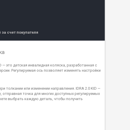
й
за счет покупателя
ка
 — это детская инвалидная коляска, разработанная с
версии. Регулируемая ось позволяет изменять настройки
и толкании или изменении направления. IDRA 2.0 KID —
у, отправная точка для многих доступных регулируемых
жете выбрать каждую деталь, чтобы получить