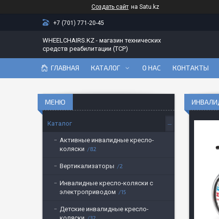
Создать сайт
на Satu.kz
+7 (701) 771-20-45
WHEELCHAIRS.KZ - магазин технических
средств реабилитации (ТСР)
ГЛАВНАЯ
КАТАЛОГ
О НАС
КОНТАКТЫ
ИНВАЛИ
Каталог
Активные инвалидные кресло-
коляски
82
Вертикализаторы
2
Инвалидные кресло-коляски с
электроприводом
15
Детские инвалидные кресло-
коляски
32