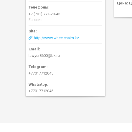
Цена:
Ц
+7 (701) 771-20-45
Евгения
http://www.wheelchairs.kz
lawyer8600@bk.ru
+77017712045
+77017712045