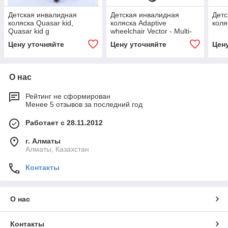
Детская инвалидная
Детская инвалидная
Детс
коляска Quasar kid,
коляска Adaptive
коля
Quasar kid g
wheelchair Vector - Multi-
talent wheelchair
Цену уточняйте
Цену уточняйте
Цен
О нас
Рейтинг не сформирован
Менее 5 отзывов за последний год
Работает с 28.11.2012
г. Алматы
Алматы, Казахстан
Контакты
О нас
Контакты