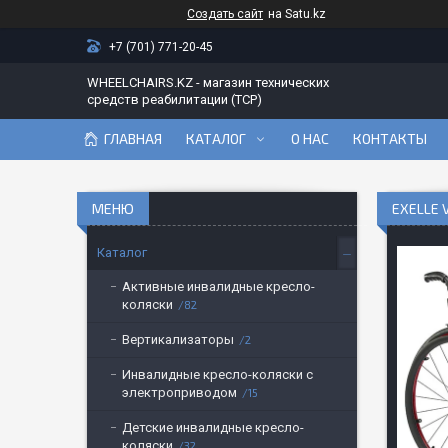
Создать сайт
на Satu.kz
+7 (701) 771-20-45
WHEELCHAIRS.KZ - магазин технических
средств реабилитации (ТСР)
ГЛАВНАЯ
КАТАЛОГ
О НАС
КОНТАКТЫ
EXELLE 
Каталог
Активные инвалидные кресло-
коляски
82
Вертикализаторы
2
Инвалидные кресло-коляски с
электроприводом
15
Детские инвалидные кресло-
коляски
32