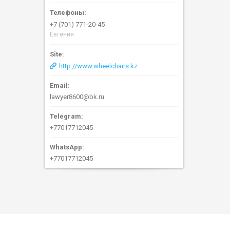
+7 (701) 771-20-45
Евгения
http://www.wheelchairs.kz
lawyer8600@bk.ru
+77017712045
+77017712045