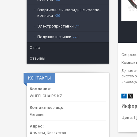
Спортивные инвалидные кресло-
коляски
26
Электроприставки
11
Подушки и спинки
40
О нас
Сверхле
Отзывы
Компакт
Динамич
системо
КОНТАКТЫ
аксессу
WHEELCHAIRS.KZ
Инфор
Евгения
Цена:
Ц
Алматы, Казахстан