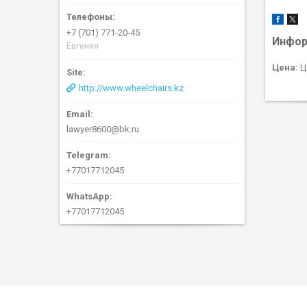
+7 (701) 771-20-45
Инфор
Евгения
Цена:
Ц
http://www.wheelchairs.kz
lawyer8600@bk.ru
+77017712045
+77017712045