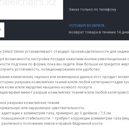
Заказ только по телефону
возврат товара в течение 14 дне
 Select Series устанавливают стандарт производительности для сидени
ря возможности настройки посадки нажатием кнопки революционная си
ости подгонки по форме, пока вы сидите. Вам больше не придется жер
олучить устойчивость, позиционирование или удобство.
вании клинических, научных или инженерных данных этот продукт може
сторию разрыва кожи/мягких тканей и/или любой категории/стадии тра
ки кожи и/или хирургию мышечно-кожного лоскута
ящее время имеют разрыв кожи/мягких тканей и/или любой категории/
иск разрыва кожи/мягких тканей
ормальную или нарушенную чувствительность
 адаптации к асимметрии таза, примерно до 3 дюймов / 7,5 см
 повышенной стабильности — требуют коррекции асимметрии таза (мед
 различного положения левой и правой бедренной кости