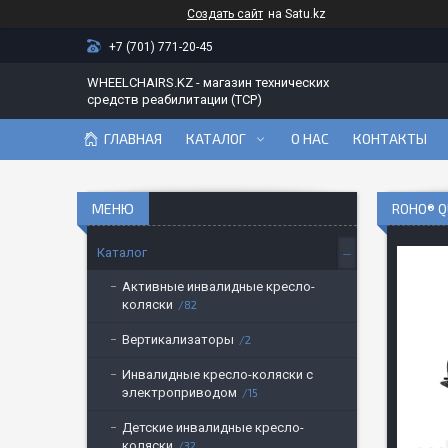
Создать сайт
на Satu.kz
+7 (701) 771-20-45
WHEELCHAIRS.KZ - магазин технических
средств реабилитации (ТСР)
ГЛАВНАЯ
КАТАЛОГ
О НАС
КОНТАКТЫ
ROHO® Q
Каталог
Активные инвалидные кресло-
коляски
82
Вертикализаторы
2
Инвалидные кресло-коляски с
электроприводом
15
Детские инвалидные кресло-
коляски
32