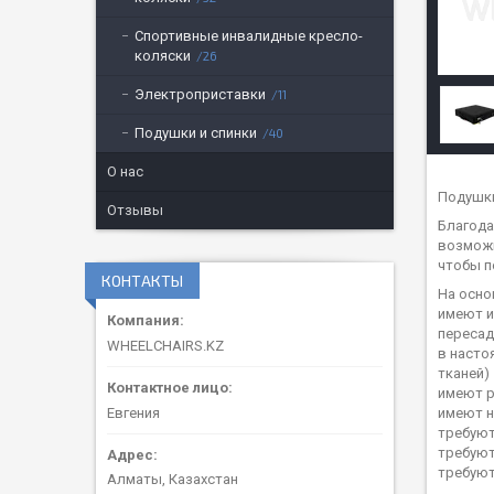
Спортивные инвалидные кресло-
коляски
26
Электроприставки
11
Подушки и спинки
40
О нас
Подушки
Отзывы
Благода
возможн
чтобы п
КОНТАКТЫ
На осно
имеют и
пересад
WHEELCHAIRS.KZ
в насто
тканей)
имеют р
Евгения
имеют н
требуют
требуют
требуют
Алматы, Казахстан