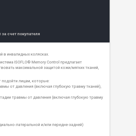
й
за счет покупателя
й в инвалидных колясках.
стема ISOFLO® Memory Control предлагает
твовать максимальной защитой кожи/мягких тканей,
т подойти лицам, которые:
вмы от давления (включая глубокую травму тканей),
стадии травмы от давления (включая глубокую травму
иально-латеральной и/или передне-задней)