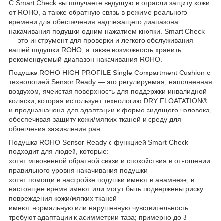
С Smart Check вы получаете ведущую в отрасли защиту кожи
от ROHO, а также обратную связь в режиме реального
времени для обеспечения надлежащего диапазона
накачивания подушки одним нажатием кнопки. Smart Check
— это инструмент для проверки и легкого обслуживания
вашей подушки ROHO, а также возможность хранить
рекомендуемый диапазон накачивания ROHO.
Подушка ROHO HIGH PROFILE Single Compartment Cushion с
технологией Sensor Ready — это регулируемая, наполненная
воздухом, ячеистая поверхность для поддержки инвалидной
коляски, которая использует технологию DRY FLOATATION®
и предназначена для адаптации к форме сидящего человека,
обеспечивая защиту кожи/мягких тканей и среду для
облегчения заживления ран.
Подушка ROHO Sensor Ready с функцией Smart Check
подходит для людей, которые:
хотят мгновенной обратной связи и спокойствия в отношении
правильного уровня накачивания подушки
хотят помощи в настройке подушки имеют в анамнезе, в
настоящее время имеют или могут быть подвержены риску
повреждения кожи/мягких тканей
имеют нормальную или нарушенную чувствительность
требуют адаптации к асимметрии таза; примерно до 3