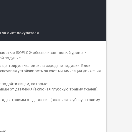
й
за счет покупателя
 памятью ISOFLO® обеспечивает новый уровень
ой подушке.
о центрирует человека в середине подушки. Блок
еспечивая устойчивость за счет минимизации движения
т подойти лицам, которые:
вмы от давления (включая глубокую травму тканей),
стадии травмы от давления (включая глубокую травму
ней)