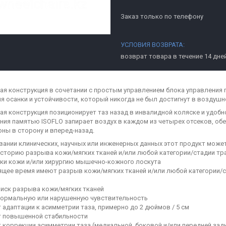
Заказ только по телефону
возврат товара в течение 14 дне
ая конструкция в сочетании с простым управлением блока управления
я осанки и устойчивости, который никогда не был достигнут в воздушн
ая конструкция позиционирует таз назад в инвалидной коляске и удобн
ния памятью ISOFLO запирает воздух в каждом из четырех отсеков, об
оны в сторону и вперед-назад.
вании клинических, научных или инженерных данных этот продукт може
сторию разрыва кожи/мягких тканей и/или любой категории/стадии тра
ки кожи и/или хирургию мышечно-кожного лоскута
ящее время имеют разрыв кожи/мягких тканей и/или любой категории/
иск разрыва кожи/мягких тканей
ормальную или нарушенную чувствительность
 адаптации к асимметрии таза, примерно до 2 дюймов / 5 см
 повышенной стабильности
 коррекции асимметрии таза (медиальной, боковой и/или передней зад