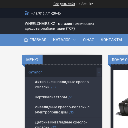
Создать сайт
на Satu.kz
+7 (701) 771-20-45
WHEELCHAIRS.KZ - магазин технических
средств реабилитации (ТСР)
ГЛАВНАЯ
КАТАЛОГ
О НАС
КОНТАКТЫ
ROHO® C
Каталог
Активные инвалидные кресло-
коляски
82
Вертикализаторы
2
Инвалидные кресло-коляски с
электроприводом
15
Детские инвалидные кресло-
коляски
32