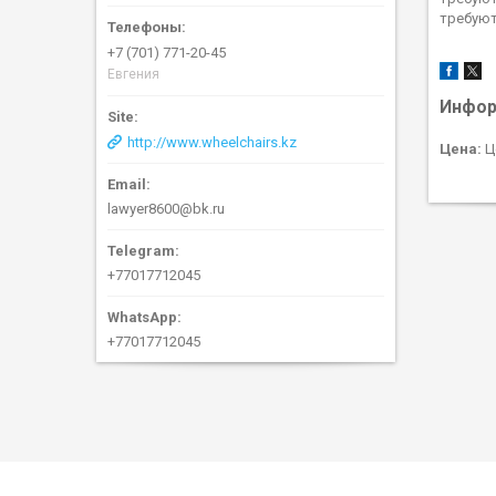
требуют
+7 (701) 771-20-45
Евгения
Инфор
http://www.wheelchairs.kz
Цена:
Ц
lawyer8600@bk.ru
+77017712045
+77017712045