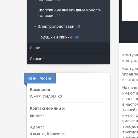
Спортивные инвалидные кресло-
коляски
26
Электроприставки
11
Подушки и спинки
40
О нас
Контурн
Отзывы
контрол
Контурн
управле
КОНТАКТЫ
из стор
На осно
имеют и
WHEELCHAIRS.KZ
пересад
в насто
тканей)
Евгения
имеют р
имеют н
требуют
требуют
Алматы, Казахстан
требуют