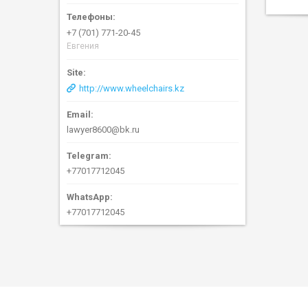
+7 (701) 771-20-45
Евгения
http://www.wheelchairs.kz
lawyer8600@bk.ru
+77017712045
+77017712045