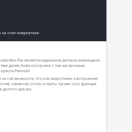
й
за счет покупателя
Koala Mini-flex является идеальной детской инвалидной
ями детей, Koala построено с тем же прочным
кресла Permobil.
а той же высоте, что и их сверстники, а встроенная
тей, таким как столы и парты. Кроме того, функция
 долгого дня игр.