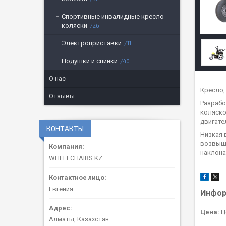
Спортивные инвалидные кресло-
коляски
26
Электроприставки
11
Подушки и спинки
40
О нас
Кресло,
Отзывы
Разрабо
коляско
двигате
КОНТАКТЫ
Низкая 
возвыше
наклона
WHEELCHAIRS.KZ
Евгения
Инфор
Цена:
Ц
Алматы, Казахстан