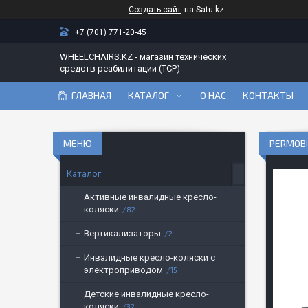
Создать сайт
на Satu.kz
+7 (701) 771-20-45
WHEELCHAIRS.KZ - магазин технических
средств реабилитации (ТСР)
ГЛАВНАЯ
КАТАЛОГ
О НАС
КОНТАКТЫ
PERMOBI
Каталог
Активные инвалидные кресло-
коляски
82
Вертикализаторы
2
Инвалидные кресло-коляски с
электроприводом
15
Детские инвалидные кресло-
коляски
32