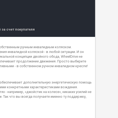
й
за счет покупателя
собственным ручным инвалидным коляском.
ния инвалидной коляской - в любой ситуации. И он
кальной концепции двойного обода, WheelDrive не
еспечивает продолжение движения. Просто выберите
тивными - в собственном ручном инвалидном кресле!
» обеспечивает дополнительную энергетическую помощь
оими конкретными характеристиками вождения.
 - например, «джойстик на колесе», никаких усилий не
. Так что вы всегда получаете именно ту поддержку,