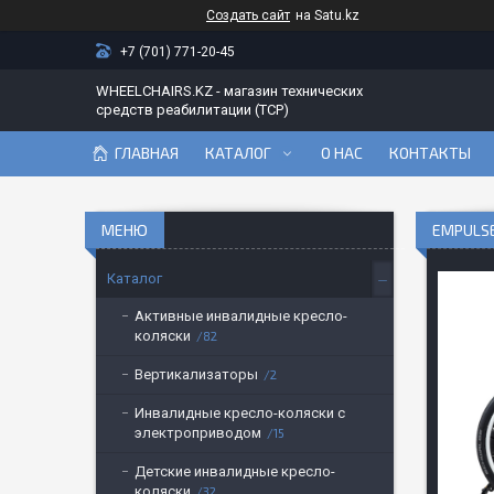
Создать сайт
на Satu.kz
+7 (701) 771-20-45
WHEELCHAIRS.KZ - магазин технических
средств реабилитации (ТСР)
ГЛАВНАЯ
КАТАЛОГ
О НАС
КОНТАКТЫ
EMPULS
Каталог
Активные инвалидные кресло-
коляски
82
Вертикализаторы
2
Инвалидные кресло-коляски с
электроприводом
15
Детские инвалидные кресло-
коляски
32