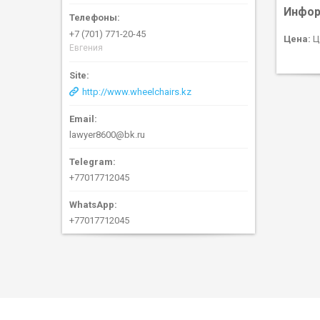
Инфор
+7 (701) 771-20-45
Цена:
Ц
Евгения
http://www.wheelchairs.kz
lawyer8600@bk.ru
+77017712045
+77017712045