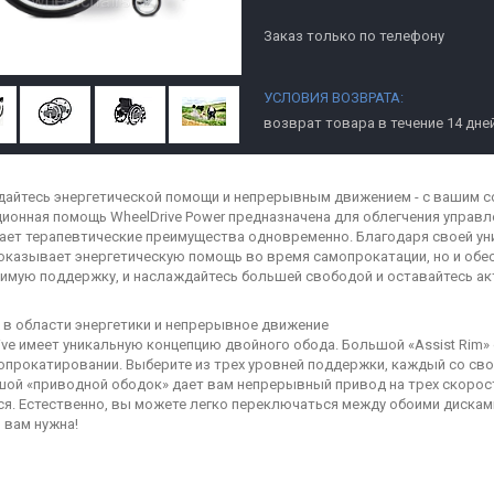
Заказ только по телефону
возврат товара в течение 14 дне
айтесь энергетической помощи и непрерывным движением - с вашим 
ионная помощь WheelDrive Power предназначена для облегчения управле
ает терапевтические преимущества одновременно. Благодаря своей уни
оказывает энергетическую помощь во время самопрокатации, но и об
имую поддержку, и наслаждайтесь большей свободой и оставайтесь ак
в области энергетики и непрерывное движение
ive имеет уникальную концепцию двойного обода. Большой «Assist Rim
опрокатировании. Выберите из трех уровней поддержки, каждый со св
ой «приводной ободок» дает вам непрерывный привод на трех скоростях
ся. Естественно, вы можете легко переключаться между обоими дисками
 вам нужна!