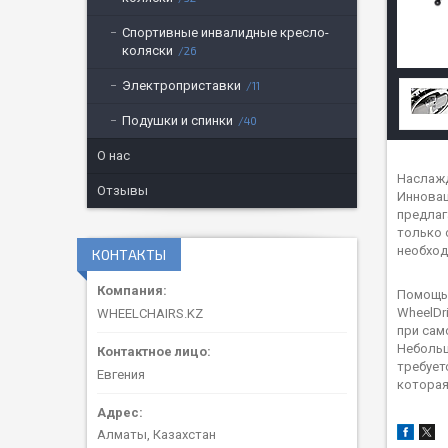
Спортивные инвалидные кресло-
коляски
26
Электроприставки
11
Подушки и спинки
40
О нас
Наслажд
Отзывы
Инновац
предлаг
только 
необход
КОНТАКТЫ
Помощь 
WheelDr
WHEELCHAIRS.KZ
при сам
Небольш
требует
Евгения
которая
Алматы, Казахстан